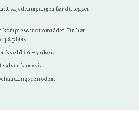
undt skjedeinngangen før du legger
ten kompress mot området. Du bør
et på plass
r kveld i 6 – 7 uker.
 salven kan svi.
 behandlingsperioden.