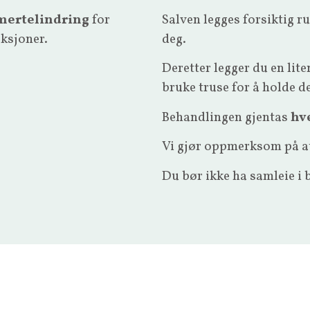
smertelindring
for
Salven legges forsiktig r
aksjoner.
deg.
Deretter legger du en li
bruke truse for å holde d
Behandlingen gjentas
hve
Vi gjør oppmerksom på at
Du bør ikke ha samleie i