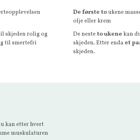
erteopplevelsen
De første to
ukene masse
olje eller krem
l skjeden rolig og
De neste
to
ukene
kan du
 til smertefri
skjeden. Etter enda
et pa
skjeden.
u kan etter hvert
ramme muskulaturen