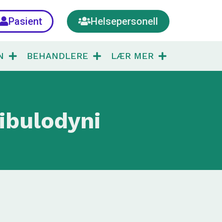
Pasient
Helsepersonell
N
BEHANDLERE
LÆR MER
ibulodyni