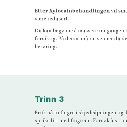
Etter Xylocainbehandlingen
vil sm
være redusert.
Du kan begynne å massere inngangen ti
forsiktig. På denne måten venner du deg
berøring.
Trinn 3
Bruk nå to fingre i skjedeåpningen og d
sprike litt med fingrene. Forsøk å st