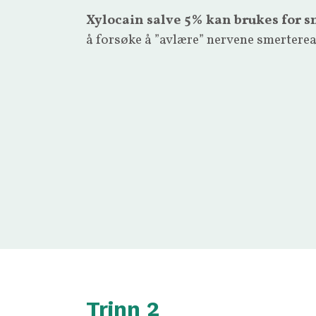
Xylocain salve 5% kan brukes for 
å forsøke å ”avlære” nervene smertere
Trinn 2