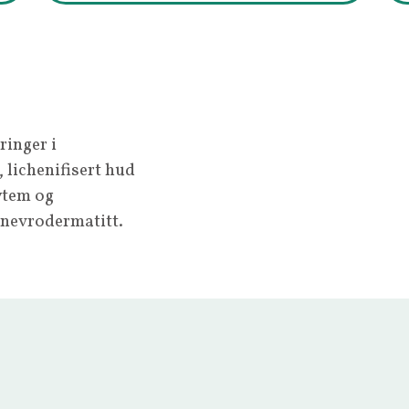
inger i
 lichenifisert hud
ytem og
 nevrodermatitt.