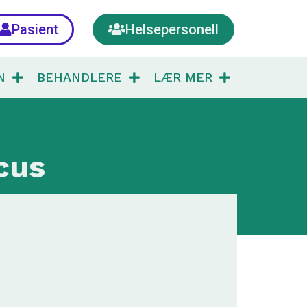
Pasient
Helsepersonell
N
BEHANDLERE
LÆR MER
cus