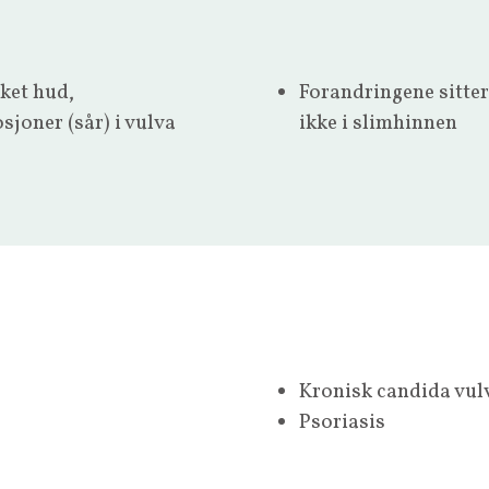
kket hud,
Forandringene sitter
sjoner (sår) i vulva
ikke i slimhinnen
Kronisk candida vul
Psoriasis