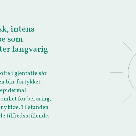
sk, intens
se som
tter langvarig
ofte i gjentatte sår
n blir fortykket.
(epidermal
lsomhet for berøring,
 ny kløe. Tilstanden
le tilfredsstillende.