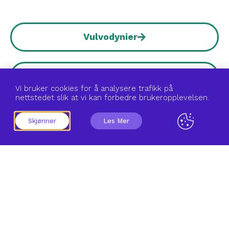
Vulvodynier
Infeksjoner
Vi bruker cookies for å analysere trafikk på
nettstedet slik at vi kan forbedre brukeropplevelsen.
Hudsykdommer
Skjønner
Les Mer
Etter fødsel
Etter overgrep