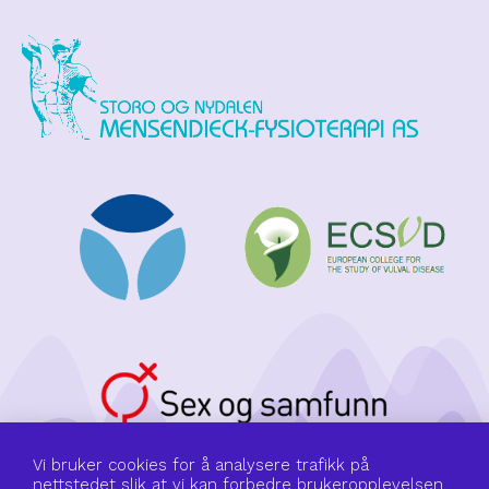
Vi bruker cookies for å analysere trafikk på
nettstedet slik at vi kan forbedre brukeropplevelsen.