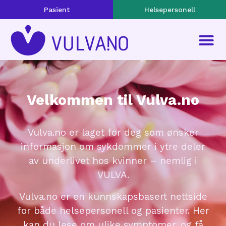
Pasient
Helsepersonell
Velkommen til Vulva.no
Vulva.no er laget for deg som ønsker
informasjon om sykdommer i ytre deler
av underlivet hos kvinner – nemlig i
VULVA.
Vulva.no er en kunnskapsbasert nettside
for både helsepersonell og pasienter. Her
kan du lese om ulike symptomer, og få